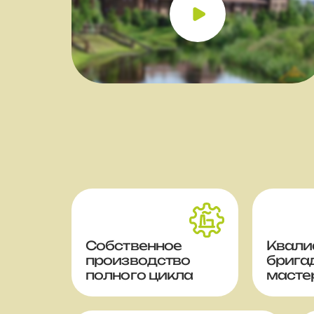
Собственное
Квали
производство
брига
полного цикла
масте