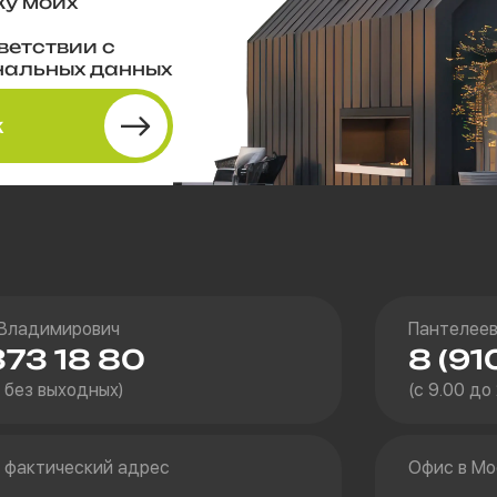
ку моих
ветствии с
нальных данных
к
 Владимирович
Пантелеев
373 18 80
8 (91
0 без выходных)
(с 9.00 до
 фактический адрес
Офис в Мо