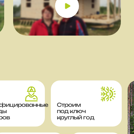
фицированные
Строим
ды
под ключ
ров
круглый год